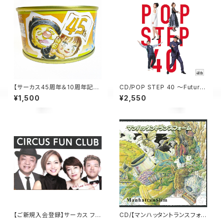
【サーカス45周年＆10周年記念
CD/POP STEP 40 ～Futur
パッケージ】サーカス×木の屋
（通常盤）
¥1,500
¥2,550
"ミスターサバータイム”（2缶セッ
ト）
【ご新規入会登録】サーカス ファ
CD/【マンハッタントランスフォー