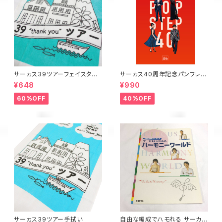
サーカス39ツアーフェイスタオ
サーカス40周年記念パンフレッ
ル
ト
¥648
¥990
60%OFF
40%OFF
サーカス39ツアー手拭い
自由な編成でハモれる サーカス