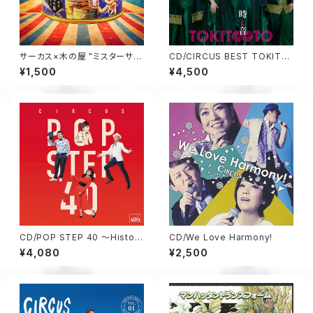
サーカス×木の屋 "ミスターサン
CD/CIRCUS BEST TOKIT∞
マタイム（醤油味）”（2缶セット）
TO 時と音
¥1,500
¥4,500
CD/POP STEP 40 ～Histoir
CD/We Love Harmony!
e et Futur（初回盤）
¥4,080
¥2,500