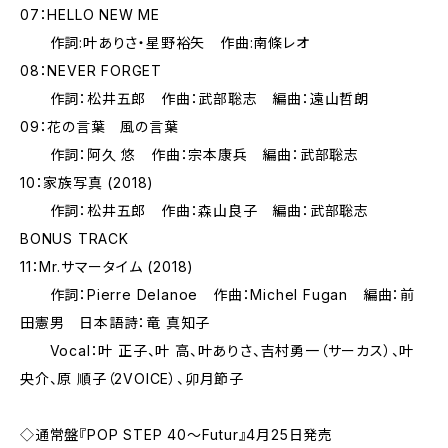
07：HELLO NEW ME
作詞:叶ありさ・星野裕矢 作曲:南條レオ
08：NEVER FORGET
作詞：松井五郎 作曲：武部聡志 編曲：遠山哲朗
09：花の言葉 風の言葉
作詞：阿久 悠 作曲：宗本康兵 編曲：武部聡志
10：家族写真 (2018)
作詞：松井五郎 作曲：森山良子 編曲：武部聡志
BONUS TRACK
11：Mr.サマータイム (2018)
作詞：Pierre Delanoe 作曲：Michel Fugan 編曲：前
田憲男 日本語詩：竜 真知子
Vocal：叶 正子、叶 高、叶ありさ、吉村勇一（サーカス）、叶
央介、原 順子（2VOICE）、卯月節子
◇通常盤『POP STEP 40～Futur』4月25日発売