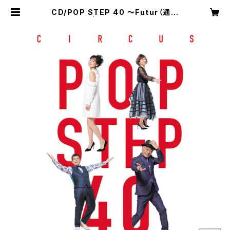
CD/POP STEP 40 ～Futur（通常
盤） | soundcircus