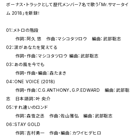
ボーナス・トラックとして歴代メンバー7名で歌う「Mr.サマータイ
ム 2018」を新録！
01：メトロの階段
作詞：阿久 悠 作曲：マシコタツロウ 編曲：武部聡志
02：涙があなたを覚えてる
作詞・作曲：マシコタツロウ 編曲：武部聡志
03：あの風を今でも
作詞・作曲・編曲：森たまき
04：ONE VOICE (2018)
作詞・作曲：C.G.ANTHONY、G.P.EDWARD 編曲：武部聡
志 日本語詞：叶 央介
05：すれ違いのロンド
作詞：森雪之丞 作曲：佐山雅弘 編曲：武部聡志
06：STAY GOLD
作詞：吉村勇一 作曲・編曲：カワイヒデヒロ