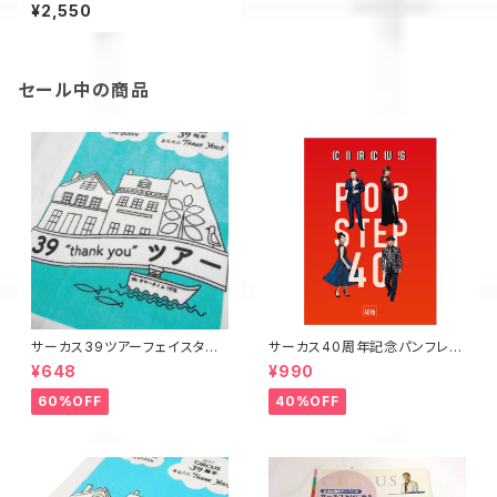
（通常盤）
¥2,550
セール中の商品
サーカス39ツアーフェイスタオ
サーカス40周年記念パンフレッ
ル
ト
¥648
¥990
60%OFF
40%OFF