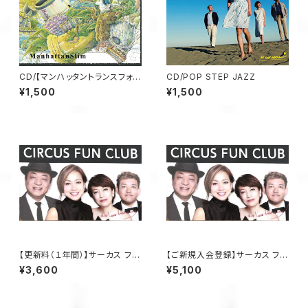
CD/【マンハッタントランスフォー
CD/POP STEP JAZZ
ム】マンハッタンスリム＊CDのみ
¥1,500
¥1,500
【更新料（１年間）】サーカス ファ
【ご新規入会登録】サーカス ファ
ンクラブ ※他商品との同梱不可
ンクラブ
¥3,600
¥5,100