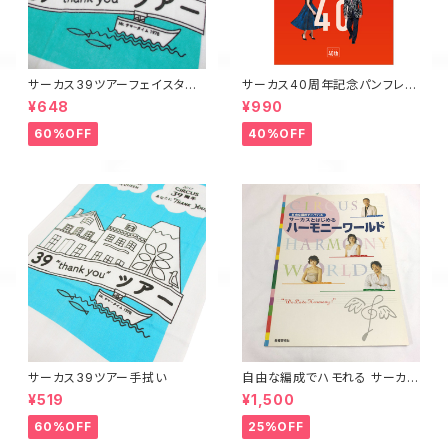
サーカス39ツアーフェイスタオ
サーカス40周年記念パンフレッ
ル
ト
¥648
¥990
60%OFF
40%OFF
サーカス39ツアー手拭い
自由な編成でハモれる サーカス
とはじめるハーモニーワールド
¥519
¥1,500
60%OFF
25%OFF